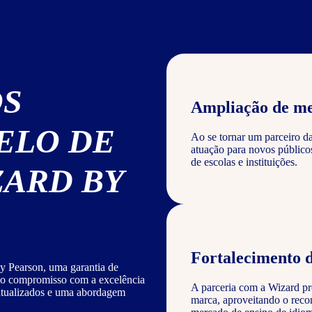
OS
Ampliação de m
ELO DE
Ao se tornar um parceiro d
atuação para novos público
de escolas e instituições.
ZARD BY
Fortalecimento 
y Pearson, uma garantia de
sso compromisso com a excelência
A parceria com a Wizard pro
 atualizados e uma abordagem
marca, aproveitando o reco