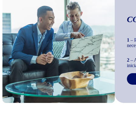
C
1
– P
nece
2
– A
inic