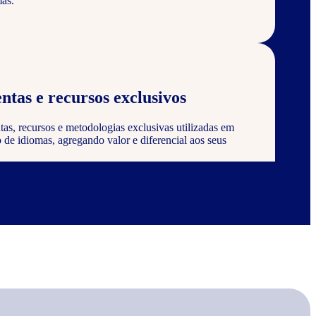
as.
ntas e recursos exclusivos
tas, recursos e metodologias exclusivas utilizadas em
de idiomas, agregando valor e diferencial aos seus
 certificação
 ser reconhecido e certificado pela Wizard, agregando
onstrando compromisso com a qualidade e excelência