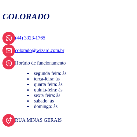
COLORADO
(44) 3323-1765
colorado@wizard.com.br
Horário de funcionamento
segunda-feira: às
terça-feira: às
quarta-feira: às
quinta-feira: às
sexta-feira: às
sabado: às
domingo: às
RUA MINAS GERAIS