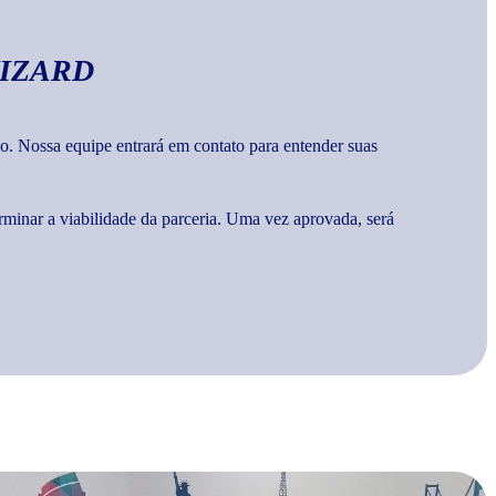
IZARD
o. Nossa equipe entrará em contato para entender suas
rminar a viabilidade da parceria. Uma vez aprovada, será