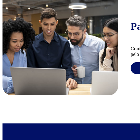
P
Conf
pelo