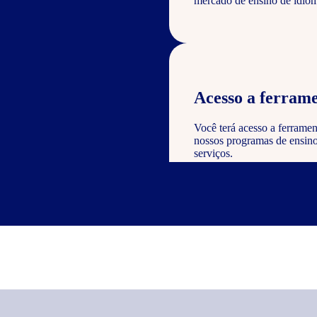
mercado de ensino de idiom
Acesso a ferrame
Você terá acesso a ferramen
nossos programas de ensino 
serviços.
Reconhecimento e
Como parceiro, você poderá
valor à sua empresa e dem
nos serviços oferecidos.