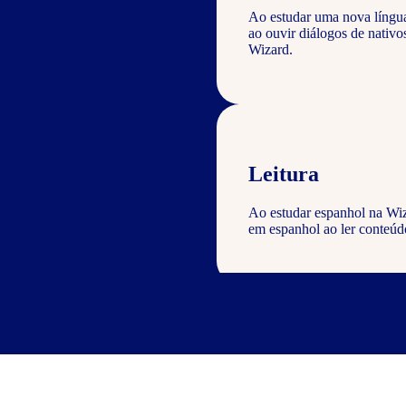
Ao estudar uma nova língu
ao ouvir diálogos de nativ
Wizard.
Leitura
Ao estudar espanhol na Wiz
em espanhol ao ler conteúdo
Escrita
Com o curso de espanhol Wiz