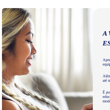
A
E
Apre
equi
Além
até 
É po
educ
moda