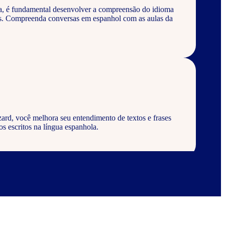
a, é fundamental desenvolver a compreensão do idioma
os. Compreenda conversas em espanhol com as aulas da
ard, você melhora seu entendimento de textos e frases
s escritos na língua espanhola.
ard, aprenda a escrever palavras, frases e textos em