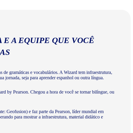
abulários corretos da língua espanhola.
 E A EQUIPE QUE VOCÊ
MAS
de gramáticas e vocabulários. A Wizard tem infraestrutura,
a jornada, seja para aprender espanhol ou outra língua.
rd by Pearson. Chegou a hora de você se tornar bilíngue, ou
te: Geofusion) e faz parte da Pearson, líder mundial em
do para mostrar a infraestrutura, material didático e