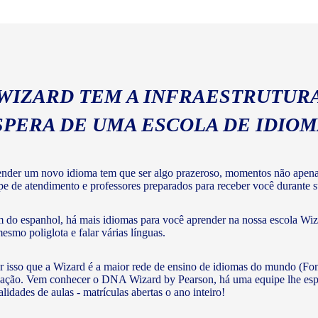
geral com a gramática e voc
 WIZARD TEM A INFRAESTRUTURA
SPERA DE UMA ESCOLA DE IDIO
nder um novo idioma tem que ser algo prazeroso, momentos não apenas 
pe de atendimento e professores preparados para receber você durante su
 do espanhol, há mais idiomas para você aprender na nossa escola Wiza
mesmo poliglota e falar várias línguas.
r isso que a Wizard é a maior rede de ensino de idiomas do mundo (Fon
ação. Vem conhecer o DNA Wizard by Pearson, há uma equipe lhe esperan
lidades de aulas - matrículas abertas o ano inteiro!