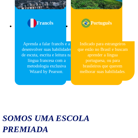
Francês
Português
Aprenda a falar francês e a
Indicado para estrangeiros
desenvolver suas habilidades
que estão no Brasil e buscam
de escuta, escrita e leitura na
aprender a língua
língua francesa com a
portuguesa, ou para
metodologia exclusiva
brasileiros que querem
Wizard by Pearson.
melhorar suas habilidades.
SOMOS UMA ESCOLA
PREMIADA