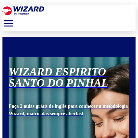
menu
WIZARD ESPIRITO
W
SANTO DO PINHAL
S
ogia
Faça 2 aulas grátis de inglês para conhecer a metodologia
Faça
Wizard, matrículas sempre abertas!
Wiz