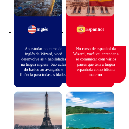
Inglês
Espanhol
Ao estudar no curso de
No curso de espanhol da
inglês da Wizard, você
Wizard, você vai aprender a
desenvolve as 4 habilidades
se comunicar com vários
na língua inglesa. São aulas
países que têm a língua
do básico ao avançado e
espanhola como idioma
fluência para todas as idades.
materno.