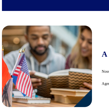
A 
Noss
Agen