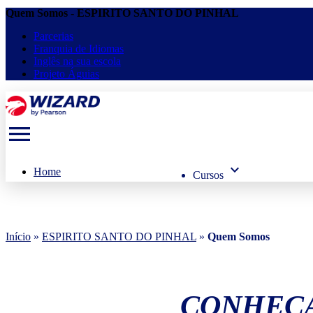
Quem Somos - ESPIRITO SANTO DO PINHAL
Parcerias
Franquia de Idiomas
Inglês na sua escola
Projeto Águias
menu
keyboard_arrow_down
Home
Cursos
Início
»
ESPIRITO SANTO DO PINHAL
»
Quem Somos
CONHEÇA