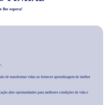
e lhe espera!
“.
são de transformar vidas ao fornecer aprendizagem de melhor
cação abre oportunidades para melhores condições de vida e