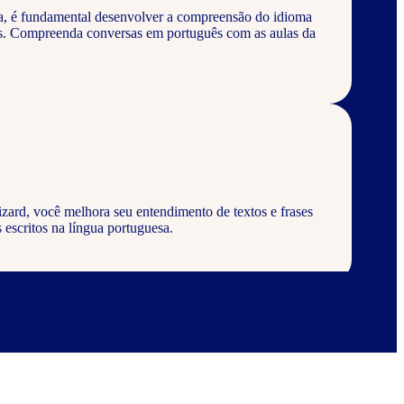
a, é fundamental desenvolver a compreensão do idioma
os. Compreenda conversas em português com as aulas da
zard, você melhora seu entendimento de textos e frases
 escritos na língua portuguesa.
zard, aprenda a escrever palavras, frases e textos em