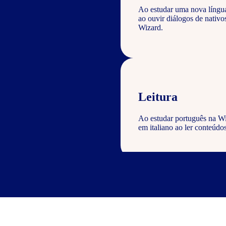
Ao estudar uma nova língu
ao ouvir diálogos de nativ
Wizard.
Leitura
Ao estudar português na Wi
em italiano ao ler conteúdos
Escrita
Com o curso de português Wi