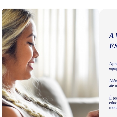
A
E
Apre
equi
Além
até 
É po
educ
moda