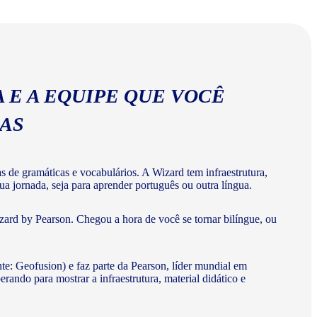
abulários corretos da língua portuguesa.
 E A EQUIPE QUE VOCÊ
MAS
de gramáticas e vocabulários. A Wizard tem infraestrutura,
a jornada, seja para aprender português ou outra língua.
ard by Pearson. Chegou a hora de você se tornar bilíngue, ou
te: Geofusion) e faz parte da Pearson, líder mundial em
do para mostrar a infraestrutura, material didático e