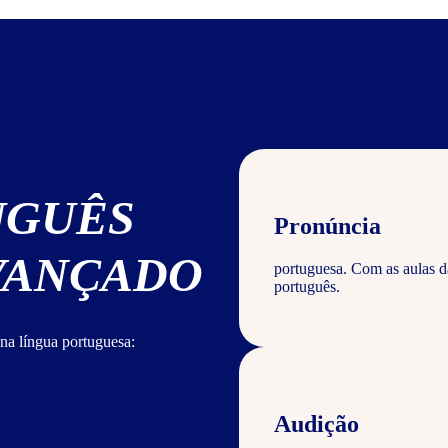
UGUÊS
Pronúncia
AVANÇADO
portuguesa. Com as aulas d
português.
na língua portuguesa:
Audição