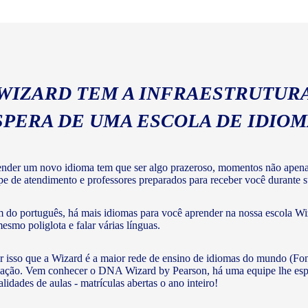
geral com a gramática e voc
 WIZARD TEM A INFRAESTRUTURA
SPERA DE UMA ESCOLA DE IDIO
nder um novo idioma tem que ser algo prazeroso, momentos não apenas 
pe de atendimento e professores preparados para receber você durante su
 do português, há mais idiomas para você aprender na nossa escola Wiz
mesmo poliglota e falar várias línguas.
r isso que a Wizard é a maior rede de ensino de idiomas do mundo (Fon
ação. Vem conhecer o DNA Wizard by Pearson, há uma equipe lhe esperan
lidades de aulas - matrículas abertas o ano inteiro!