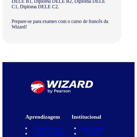
DELE B1, Diploma DELE B2, Diploma DELE
C1, Diploma DELE C2.
Prepare-se para exames com o curso de francês da
Wizard!
Aprendizagem
Institucional
Nossos Cursos
Quem Somos
Curso de Inglês
Equipe