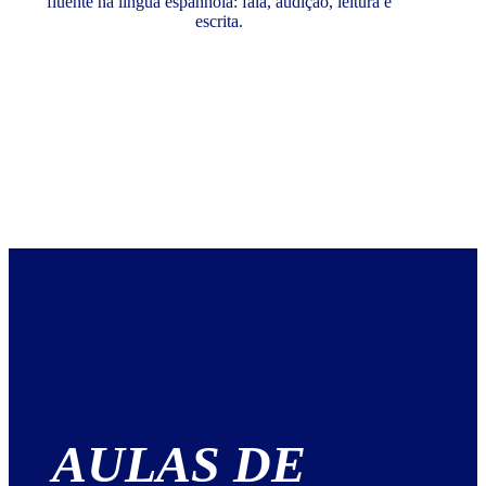
fluente na língua espanhola: fala, audição, leitura e
escrita.
AULAS DE