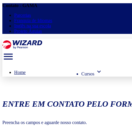
Contato - GAMA
Parcerias
Franquia de Idiomas
Inglês na sua escola
Projeto Águias
menu
keyboard_arrow_down
Home
Cursos
ENTRE EM CONTATO PELO FORM
Preencha os campos e aguarde nosso contato.