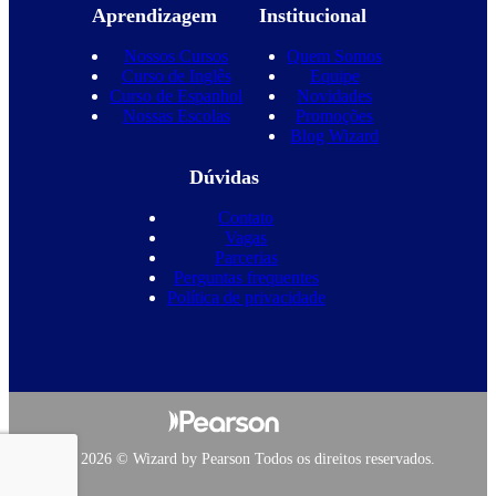
Aprendizagem
Institucional
Nossos Cursos
Quem Somos
Curso de Inglês
Equipe
Curso de Espanhol
Novidades
Nossas Escolas
Promoções
Blog Wizard
Dúvidas
Contato
Vagas
Parcerias
Perguntas frequentes
Política de privacidade
Copyright 2026 © Wizard by Pearson Todos os direitos reservados.