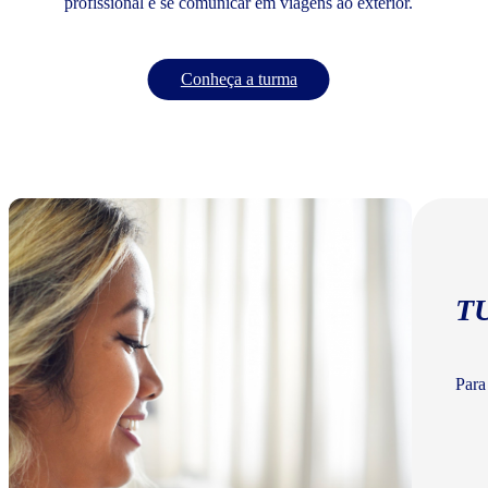
profissional e se comunicar em viagens ao exterior.
Conheça a turma
T
Para