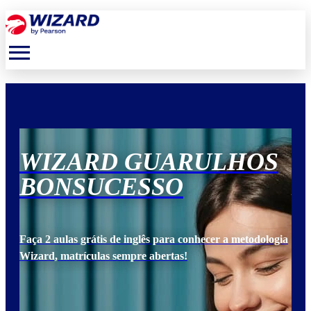
menu
S
WIZARD GUARULHOS
W
BONSUCESSO
B
ogia
Faça 2 aulas grátis de inglês para conhecer a metodologia
Faça
Wizard, matrículas sempre abertas!
Wiz