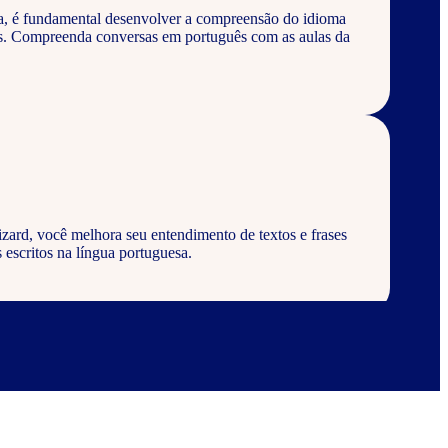
a, é fundamental desenvolver a compreensão do idioma
os. Compreenda conversas em português com as aulas da
zard, você melhora seu entendimento de textos e frases
 escritos na língua portuguesa.
zard, aprenda a escrever palavras, frases e textos em