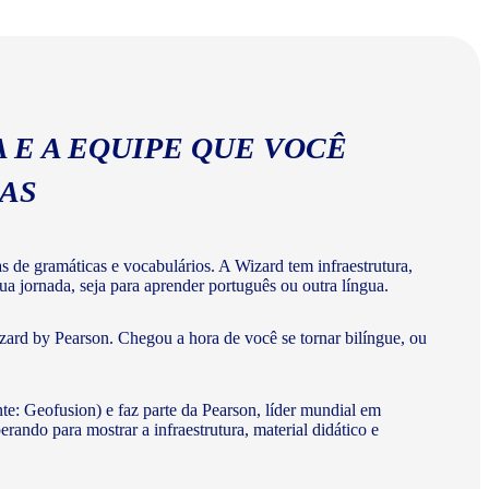
abulários corretos da língua portuguesa.
 E A EQUIPE QUE VOCÊ
MAS
de gramáticas e vocabulários. A Wizard tem infraestrutura,
a jornada, seja para aprender português ou outra língua.
ard by Pearson. Chegou a hora de você se tornar bilíngue, ou
te: Geofusion) e faz parte da Pearson, líder mundial em
do para mostrar a infraestrutura, material didático e