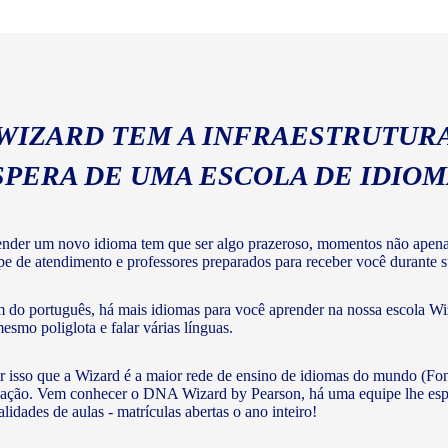
geral com a gramática e voc
 WIZARD TEM A INFRAESTRUTURA
SPERA DE UMA ESCOLA DE IDIO
nder um novo idioma tem que ser algo prazeroso, momentos não apenas 
pe de atendimento e professores preparados para receber você durante su
 do português, há mais idiomas para você aprender na nossa escola Wiz
mesmo poliglota e falar várias línguas.
r isso que a Wizard é a maior rede de ensino de idiomas do mundo (Fon
ação. Vem conhecer o DNA Wizard by Pearson, há uma equipe lhe esperan
lidades de aulas - matrículas abertas o ano inteiro!