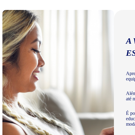
A
E
Apre
equi
Além
até 
É po
educ
moda