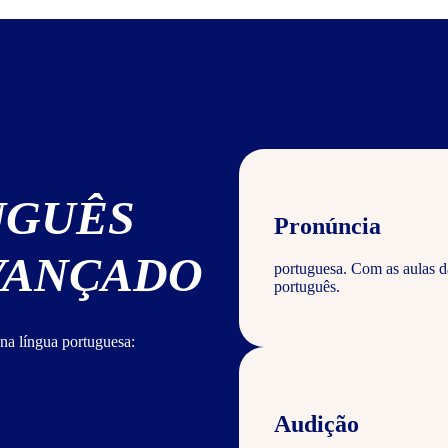
UGUÊS
Pronúncia
AVANÇADO
portuguesa. Com as aulas d
português.
na língua portuguesa:
Audição