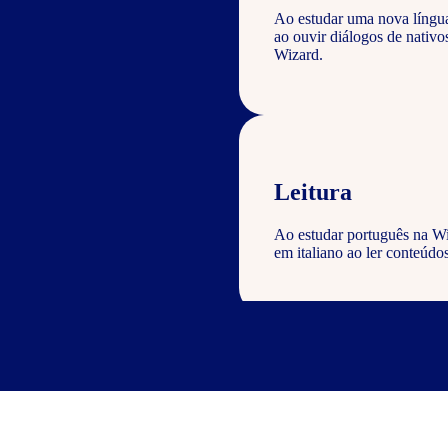
Ao estudar uma nova língu
ao ouvir diálogos de nativ
Wizard.
Leitura
Ao estudar português na Wi
em italiano ao ler conteúdos
Escrita
Com o curso de português Wi