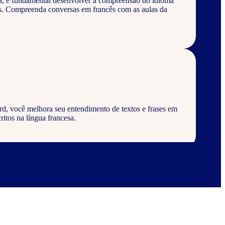
a, é fundamental desenvolver a compreensão do idioma
os. Compreenda conversas em francês com as aulas da
rd, você melhora seu entendimento de textos e frases em
ritos na língua francesa.
rd, aprenda a escrever palavras, frases e textos em
abulários corretos da língua francesa.