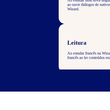
Ao estudar uma nova língu
ao ouvir diálogos de nativ
Wizard.
Leitura
Ao estudar francês na Wiza
francês ao ler conteúdos esc
Escrita
Com o curso de francês Wiza
geral com a gramática e voc