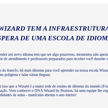
 WIZARD TEM A INFRAESTRUTURA
SPERA DE UMA ESCOLA DE IDIO
nder um novo idioma tem que ser algo prazeroso, momentos não apenas 
pe de atendimento e professores preparados para receber você durante su
 do francês, há mais idiomas para você aprender na nossa escola Wizar
o poliglota e falar várias línguas.
r isso que a Wizard é a maior rede de ensino de idiomas do mundo (Fon
ação. Vem conhecer o DNA Wizard by Pearson, há uma equipe lhe esperan
lidades de aulas - matrículas abertas o ano inteiro!