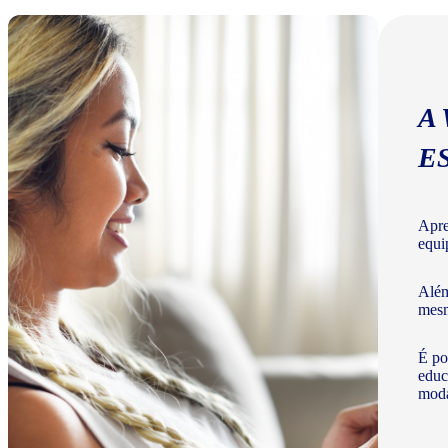
A
E
Apre
equi
Além
mesm
É po
educ
moda