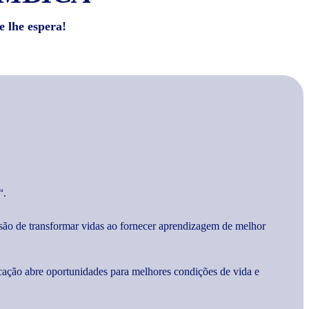
e lhe espera!
“.
são de transformar vidas ao fornecer aprendizagem de melhor
cação abre oportunidades para melhores condições de vida e