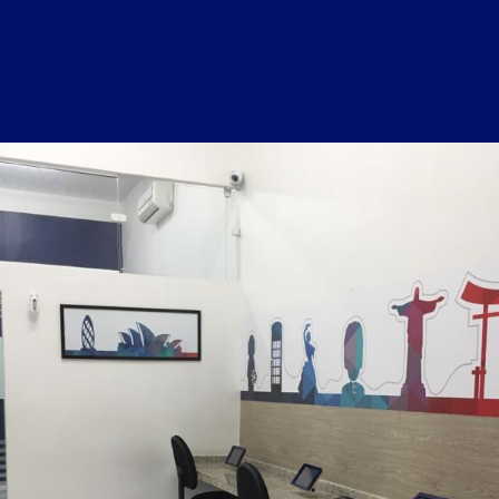
Cozinha para
Lanchonete
Sala de vídeo