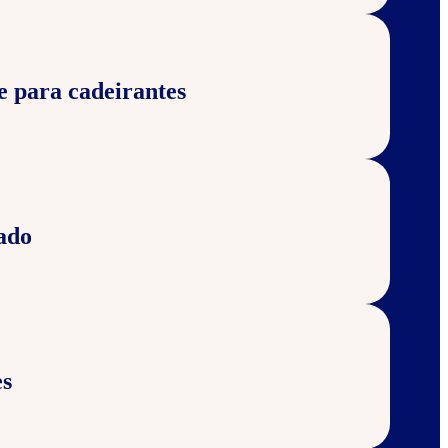
e para cadeirantes
ado
s