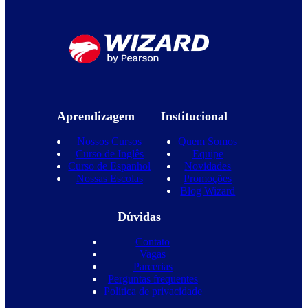
Aprendizagem
Institucional
Nossos Cursos
Quem Somos
Curso de Inglês
Equipe
Curso de Espanhol
Novidades
Nossas Escolas
Promoções
Blog Wizard
Dúvidas
Contato
Vagas
Parcerias
Perguntas frequentes
Política de privacidade