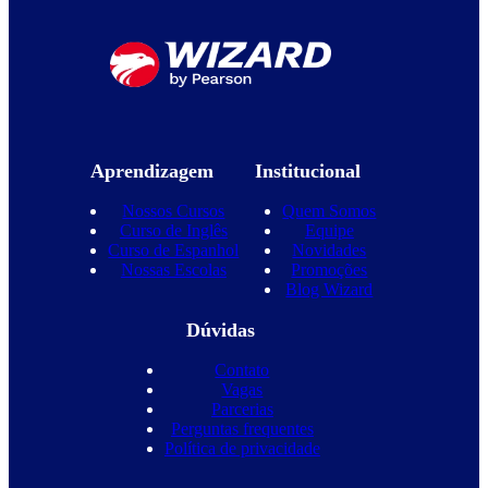
Aprendizagem
Institucional
Nossos Cursos
Quem Somos
Curso de Inglês
Equipe
Curso de Espanhol
Novidades
Nossas Escolas
Promoções
Blog Wizard
Dúvidas
Contato
Vagas
Parcerias
Perguntas frequentes
Política de privacidade