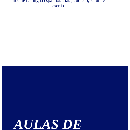
fluente na língua espanhola: fala, audição, leitura e
escrita.
AULAS DE