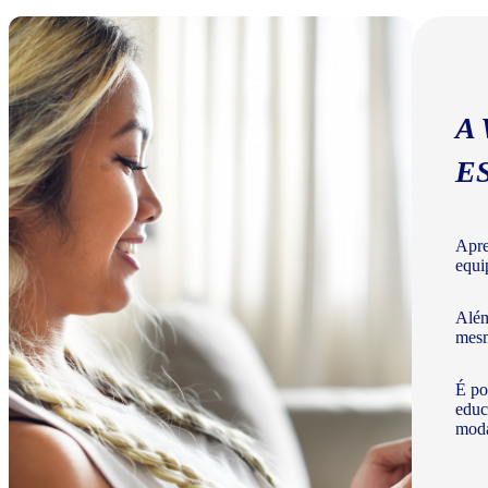
A
E
Apre
equi
Além
mesm
É po
educ
moda