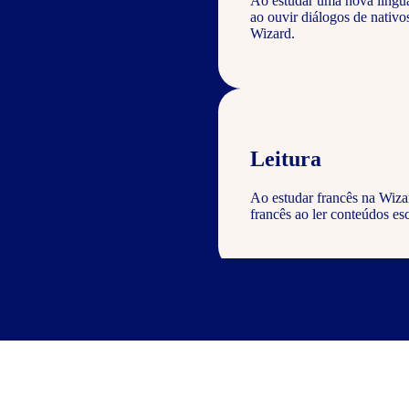
Ao estudar uma nova língu
ao ouvir diálogos de nativ
Wizard.
Leitura
Ao estudar francês na Wiza
francês ao ler conteúdos esc
Escrita
Com o curso de francês Wiza
geral com a gramática e voc