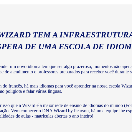
 WIZARD TEM A INFRAESTRUTURA
SPERA DE UMA ESCOLA DE IDIO
nder um novo idioma tem que ser algo prazeroso, momentos não apenas 
pe de atendimento e professores preparados para receber você durante su
 do francês, há mais idiomas para você aprender na nossa escola Wizar
o poliglota e falar várias línguas.
r isso que a Wizard é a maior rede de ensino de idiomas do mundo (Fon
ação. Vem conhecer o DNA Wizard by Pearson, há uma equipe lhe esperan
lidades de aulas - matrículas abertas o ano inteiro!