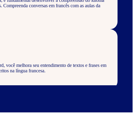
a, é fundamental desenvolver a compreensão do idioma
os. Compreenda conversas em francês com as aulas da
rd, você melhora seu entendimento de textos e frases em
ritos na língua francesa.
rd, aprenda a escrever palavras, frases e textos em
abulários corretos da língua francesa.