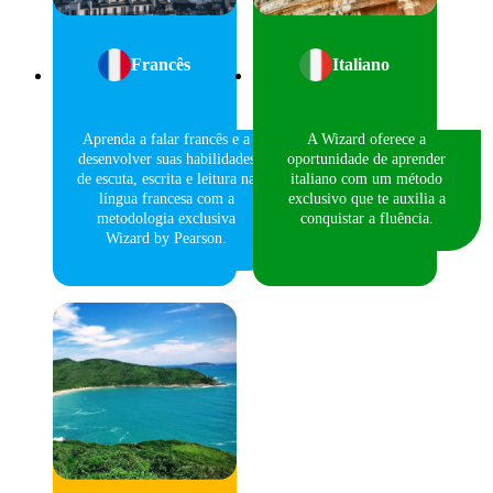
Francês
Italiano
Aprenda a falar francês e a
A Wizard oferece a
desenvolver suas habilidades
oportunidade de aprender
de escuta, escrita e leitura na
italiano com um método
língua francesa com a
exclusivo que te auxilia a
metodologia exclusiva
conquistar a fluência.
Wizard by Pearson.