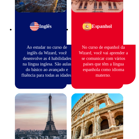
Inglês
Espanhol
Ao estudar no curso de
No curso de espanhol da
inglês da Wizard, você
Wizard, você vai aprender a
desenvolve as 4 habilidades
se comunicar com vários
na língua inglesa. São aulas
países que têm a língua
do básico ao avançado e
espanhola como idioma
fluência para todas as idades.
materno.