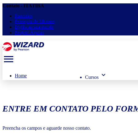
Contato - ITATIBA
Parcerias
Franquia de Idiomas
Inglês na sua escola
Projeto Águias
menu
keyboard_arrow_down
Home
Cursos
ENTRE EM CONTATO PELO FORM
Preencha os campos e aguarde nosso contato.