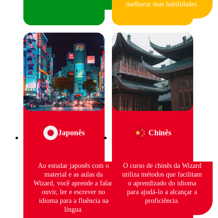
melhorar suas habilidades.
Japonês
Chinês
Ao estudar japonês com o
O curso de chinês da Wizard
material e as aulas da
utiliza métodos que facilitam
Wizard, você aprende a falar,
o aprendizado do idioma
ouvir, ler e escrever no
para ajudá-lo a alcançar a
idioma para a fluência na
proficiência.
língua.