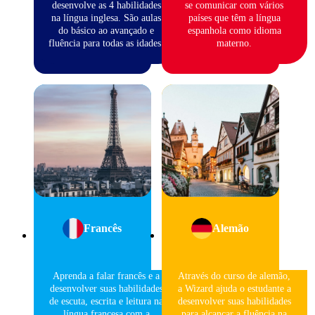
desenvolve as 4 habilidades
se comunicar com vários
na língua inglesa. São aulas
países que têm a língua
do básico ao avançado e
espanhola como idioma
fluência para todas as idades.
materno.
Francês
Alemão
Aprenda a falar francês e a
Através do curso de alemão,
desenvolver suas habilidades
a Wizard ajuda o estudante a
de escuta, escrita e leitura na
desenvolver suas habilidades
língua francesa com a
para alcançar a fluência na