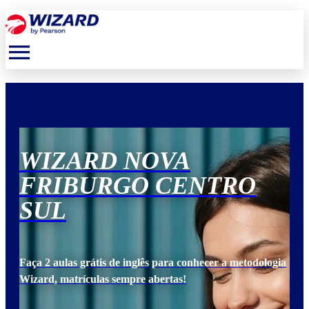
menu
WIZARD NOVA
W
FRIBURGO CENTRO
F
SUL
S
ogia
Faça 2 aulas grátis de inglês para conhecer a metodologia
Faça
Wizard, matrículas sempre abertas!
Wiz