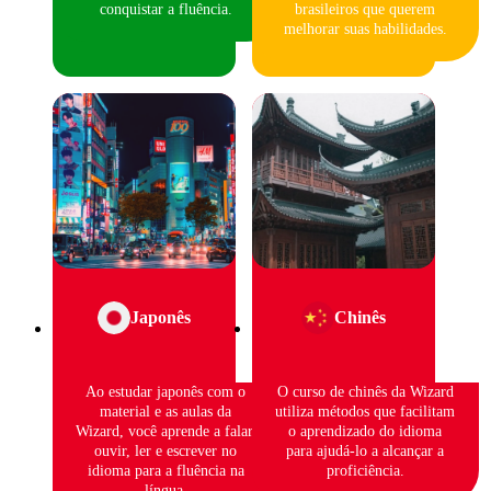
conquistar a fluência.
brasileiros que querem
melhorar suas habilidades.
Japonês
Chinês
Ao estudar japonês com o
O curso de chinês da Wizard
material e as aulas da
utiliza métodos que facilitam
Wizard, você aprende a falar,
o aprendizado do idioma
ouvir, ler e escrever no
para ajudá-lo a alcançar a
idioma para a fluência na
proficiência.
língua.