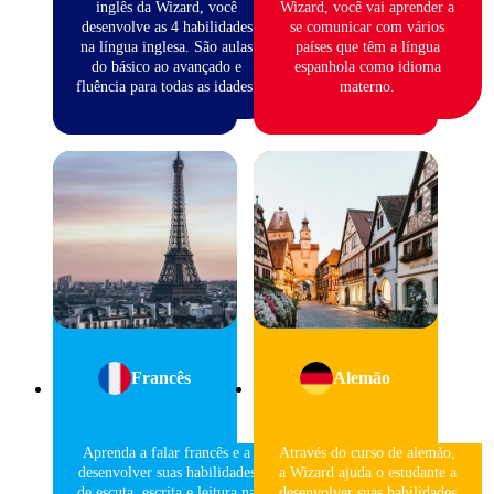
inglês da Wizard, você
Wizard, você vai aprender a
desenvolve as 4 habilidades
se comunicar com vários
na língua inglesa. São aulas
países que têm a língua
do básico ao avançado e
espanhola como idioma
fluência para todas as idades.
materno.
Francês
Alemão
Aprenda a falar francês e a
Através do curso de alemão,
desenvolver suas habilidades
a Wizard ajuda o estudante a
de escuta, escrita e leitura na
desenvolver suas habilidades