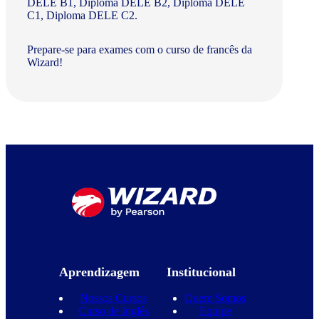
DELE B1, Diploma DELE B2, Diploma DELE
C1, Diploma DELE C2.
Prepare-se para exames com o curso de francês da
Wizard!
Aprendizagem
Institucional
Nossos Cursos
Quem Somos
Curso de Inglês
Equipe