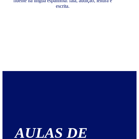
fluente na língua espanhola: fala, audição, leitura e
escrita.
AULAS DE