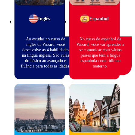
Inglês
Espanhol
Ao estudar no curso de
No curso de espanhol da
inglês da Wizard, você
Wizard, você vai aprender a
desenvolve as 4 habilidades
se comunicar com vários
na língua inglesa. São aulas
países que têm a língua
do básico ao avançado e
espanhola como idioma
fluência para todas as idades.
materno.