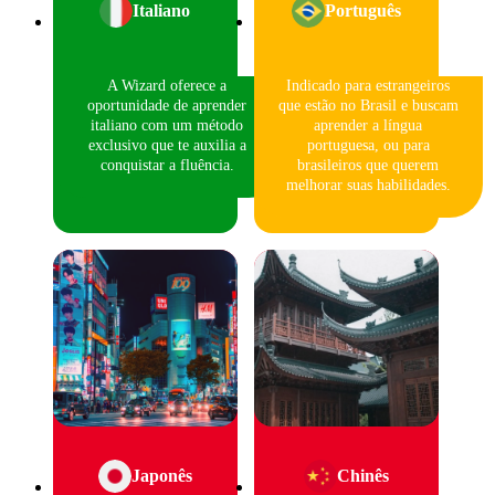
Italiano
Português
A Wizard oferece a
Indicado para estrangeiros
oportunidade de aprender
que estão no Brasil e buscam
italiano com um método
aprender a língua
exclusivo que te auxilia a
portuguesa, ou para
conquistar a fluência.
brasileiros que querem
melhorar suas habilidades.
Japonês
Chinês