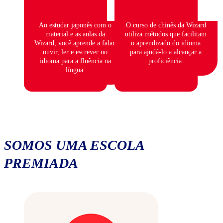
Ao estudar japonês com o
O curso de chinês da Wizard
material e as aulas da
utiliza métodos que facilitam
Wizard, você aprende a falar,
o aprendizado do idioma
ouvir, ler e escrever no
para ajudá-lo a alcançar a
idioma para a fluência na
proficiência.
língua.
SOMOS UMA ESCOLA
PREMIADA