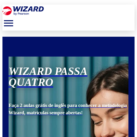
menu
WIZARD PASSA
W
QUATRO
Q
ogia
Faça 2 aulas grátis de inglês para conhecer a metodologia
Faça
Wizard, matrículas sempre abertas!
Wiz