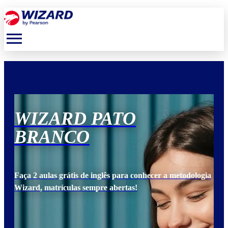
menu
WIZARD PATO
W
BRANCO
B
ogia
Faça 2 aulas grátis de inglês para conhecer a metodologia
Faça
Wizard, matrículas sempre abertas!
Wiz