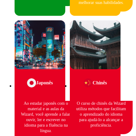
melhorar suas habilidades.
Japonês
Chinês
Ao estudar japonês com o
O curso de chinês da Wizard
material e as aulas da
utiliza métodos que facilitam
Wizard, você aprende a falar,
o aprendizado do idioma
ouvir, ler e escrever no
para ajudá-lo a alcançar a
idioma para a fluência na
proficiência.
língua.