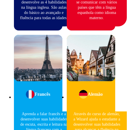
desenvolve as 4 habilidades
se comunicar com vários
na língua inglesa. São aulas
países que têm a língua
do básico ao avançado e
espanhola como idioma
fluência para todas as idades.
materno.
Francês
Alemão
Aprenda a falar francês e a
Através do curso de alemão,
desenvolver suas habilidades
a Wizard ajuda o estudante a
de escuta, escrita e leitura na
desenvolver suas habilidades
língua francesa com a
para alcançar a fluência na