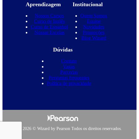
Aprendizagem
Institucional
Nossos Cursos
Quem Somos
Curso de Inglês
Equipe
Curso de Espanhol
Novidades
Nossas Escolas
Promoções
Blog Wizard
Dúvidas
Contato
Vagas
Parcerias
Perguntas frequentes
Política de privacidade
Copyright 2026 © Wizard by Pearson Todos os direitos reservados.