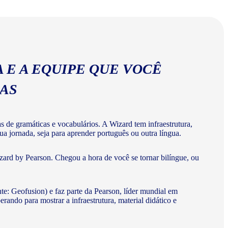
abulários corretos da língua portuguesa.
 E A EQUIPE QUE VOCÊ
MAS
de gramáticas e vocabulários. A Wizard tem infraestrutura,
a jornada, seja para aprender português ou outra língua.
ard by Pearson. Chegou a hora de você se tornar bilíngue, ou
te: Geofusion) e faz parte da Pearson, líder mundial em
do para mostrar a infraestrutura, material didático e