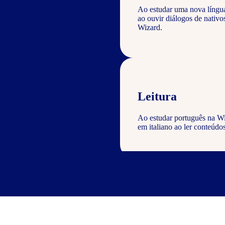
Ao estudar uma nova língu
ao ouvir diálogos de nativ
Wizard.
Leitura
Ao estudar português na Wi
em italiano ao ler conteúdos
Escrita
Com o curso de português Wi