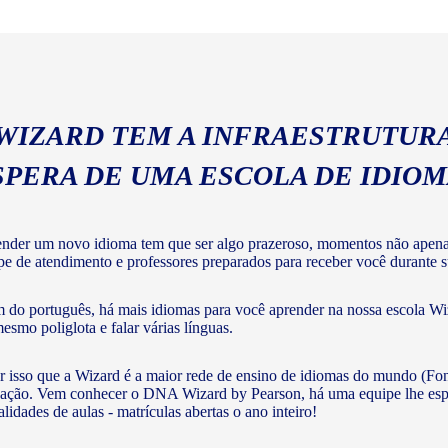
geral com a gramática e voc
 WIZARD TEM A INFRAESTRUTURA
SPERA DE UMA ESCOLA DE IDIO
nder um novo idioma tem que ser algo prazeroso, momentos não apenas 
pe de atendimento e professores preparados para receber você durante su
 do português, há mais idiomas para você aprender na nossa escola Wiz
mesmo poliglota e falar várias línguas.
r isso que a Wizard é a maior rede de ensino de idiomas do mundo (Fon
ação. Vem conhecer o DNA Wizard by Pearson, há uma equipe lhe esperan
lidades de aulas - matrículas abertas o ano inteiro!