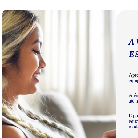
A
E
Apre
equi
Além
até 
É po
educ
moda