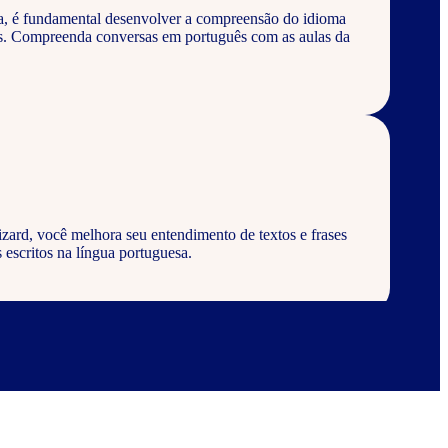
a, é fundamental desenvolver a compreensão do idioma
os. Compreenda conversas em português com as aulas da
zard, você melhora seu entendimento de textos e frases
 escritos na língua portuguesa.
zard, aprenda a escrever palavras, frases e textos em