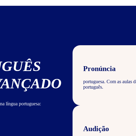
UGUÊS
Pronúncia
AVANÇADO
portuguesa. Com as aulas d
português.
na língua portuguesa:
Audição