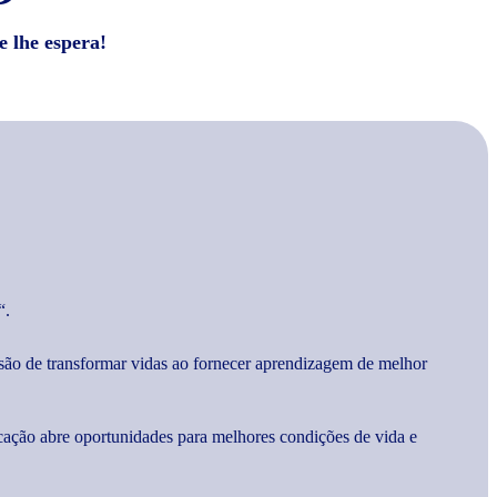
e lhe espera!
“.
são de transformar vidas ao fornecer aprendizagem de melhor
cação abre oportunidades para melhores condições de vida e