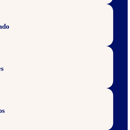
ado
s
os