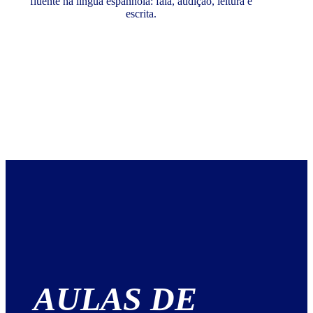
fluente na língua espanhola: fala, audição, leitura e
escrita.
AULAS DE