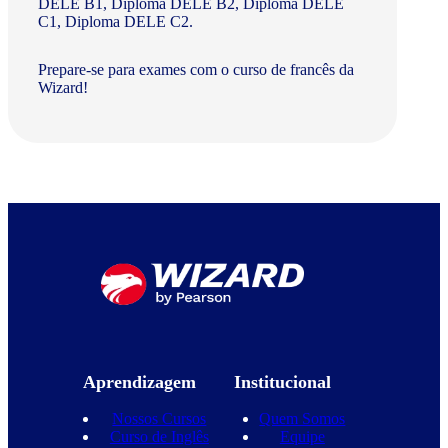
DELE B1, Diploma DELE B2, Diploma DELE
C1, Diploma DELE C2.
Prepare-se para exames com o curso de francês da
Wizard!
Aprendizagem
Institucional
Nossos Cursos
Quem Somos
Curso de Inglês
Equipe