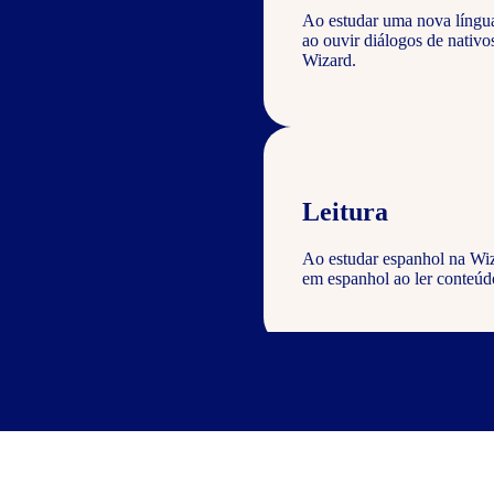
Ao estudar uma nova língu
ao ouvir diálogos de nativ
Wizard.
Leitura
Ao estudar espanhol na Wiz
em espanhol ao ler conteúdo
Escrita
Com o curso de espanhol Wiz