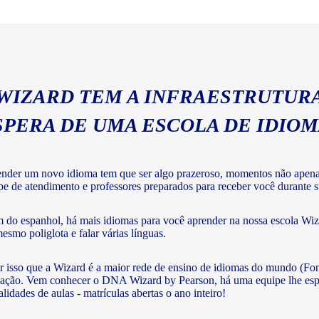
geral com a gramática e voc
 WIZARD TEM A INFRAESTRUTURA
SPERA DE UMA ESCOLA DE IDIO
nder um novo idioma tem que ser algo prazeroso, momentos não apenas 
pe de atendimento e professores preparados para receber você durante su
 do espanhol, há mais idiomas para você aprender na nossa escola Wiza
mesmo poliglota e falar várias línguas.
r isso que a Wizard é a maior rede de ensino de idiomas do mundo (Fon
ação. Vem conhecer o DNA Wizard by Pearson, há uma equipe lhe esperan
lidades de aulas - matrículas abertas o ano inteiro!