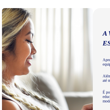
A
E
Apre
equi
Além
até 
É po
educ
moda