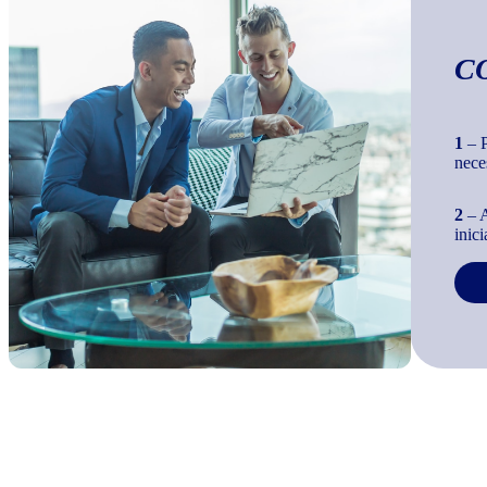
C
1
– P
nece
2
– A
inic