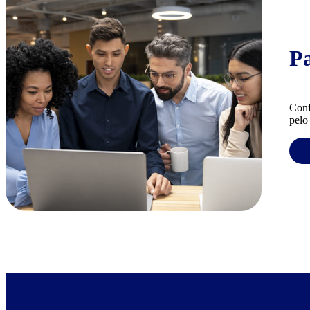
P
Conf
pelo