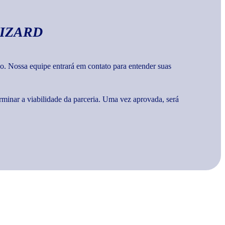
IZARD
o. Nossa equipe entrará em contato para entender suas
rminar a viabilidade da parceria. Uma vez aprovada, será