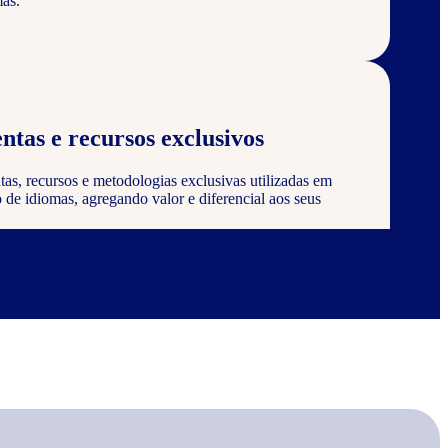
as.
ntas e recursos exclusivos
tas, recursos e metodologias exclusivas utilizadas em
de idiomas, agregando valor e diferencial aos seus
 certificação
 ser reconhecido e certificado pela Wizard, agregando
onstrando compromisso com a qualidade e excelência