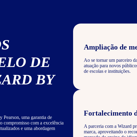
OS
Ampliação de m
ELO DE
Ao se tornar um parceiro d
atuação para novos público
de escolas e instituições.
ZARD BY
Fortalecimento 
y Pearson, uma garantia de
sso compromisso com a excelência
A parceria com a Wizard pro
 atualizados e uma abordagem
marca, aproveitando o reco