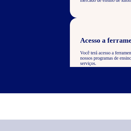
mercado de ensino de idiom
Acesso a ferrame
Você terá acesso a ferramen
nossos programas de ensino 
serviços.
Reconhecimento e
Como parceiro, você poderá
valor à sua empresa e dem
nos serviços oferecidos.