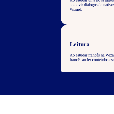
Ao estudar uma nova língu
ao ouvir diálogos de nativ
Wizard.
Leitura
Ao estudar francês na Wiza
francês ao ler conteúdos esc
Escrita
Com o curso de francês Wiza
geral com a gramática e voc