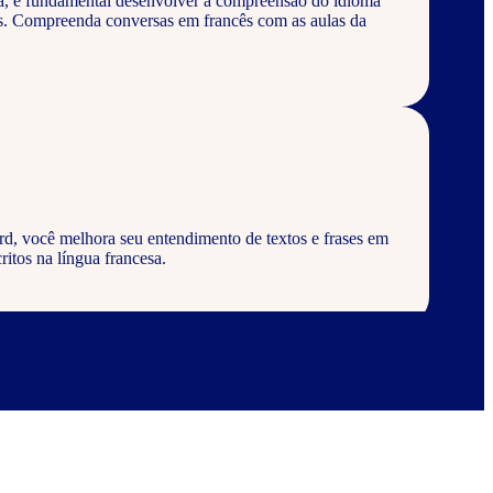
a, é fundamental desenvolver a compreensão do idioma
os. Compreenda conversas em francês com as aulas da
rd, você melhora seu entendimento de textos e frases em
ritos na língua francesa.
rd, aprenda a escrever palavras, frases e textos em
abulários corretos da língua francesa.