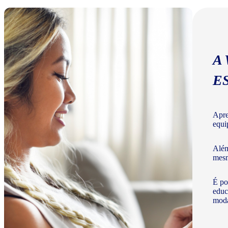
A
E
Apre
equi
Além
mesm
É po
educ
moda