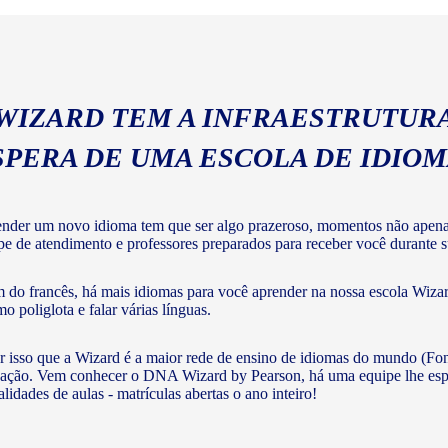
 WIZARD TEM A INFRAESTRUTURA
SPERA DE UMA ESCOLA DE IDIO
nder um novo idioma tem que ser algo prazeroso, momentos não apenas 
pe de atendimento e professores preparados para receber você durante su
 do francês, há mais idiomas para você aprender na nossa escola Wizar
o poliglota e falar várias línguas.
r isso que a Wizard é a maior rede de ensino de idiomas do mundo (Fon
ação. Vem conhecer o DNA Wizard by Pearson, há uma equipe lhe esperan
lidades de aulas - matrículas abertas o ano inteiro!