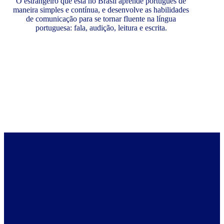
O estrangeiro que está no Brasil aprende português de
maneira simples e contínua, e desenvolve as habilidades
de comunicação para se tornar fluente na língua
portuguesa: fala, audição, leitura e escrita.