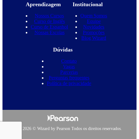
Aprendizagem
Institucional
Nossos Cursos
Quem Somos
Curso de Inglês
Equipe
Curso de Espanhol
Novidades
Nossas Escolas
Promoções
Blog Wizard
Dúvidas
Contato
Vagas
Parcerias
Perguntas frequentes
Política de privacidade
Copyright 2026 © Wizard by Pearson Todos os direitos reservados.