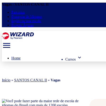
Vagas - SANTOS CANAL II
Parcerias
Franquia de Idiomas
Inglês na sua escola
Projeto Águias
menu
keyboard_arrow_down
Home
Cursos
Início
»
SANTOS CANAL II
»
Vagas