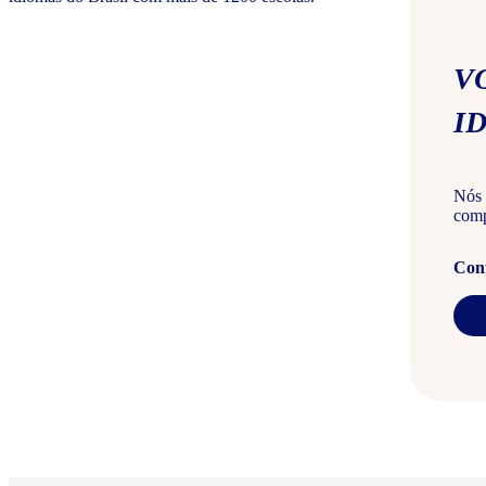
V
I
Nós 
comp
Conf