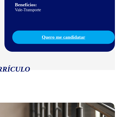
Benefícios:
Vale-Transporte
Quero me candidatar
RRÍCULO