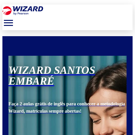
menu
WIZARD SANTOS
W
EMBARÉ
E
ogia
Faça 2 aulas grátis de inglês para conhecer a metodologia
Faça
Wizard, matrículas sempre abertas!
Wiz