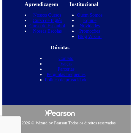
Aprendizagem
Institucional
Nossos Cursos
Quem Somos
Curso de Inglês
Equipe
Curso de Espanhol
Novidades
Nossas Escolas
Promoções
Blog Wizard
Dúvidas
Contato
Vagas
Parcerias
Perguntas frequentes
Política de privacidade
Copyright 2026 © Wizard by Pearson Todos os direitos reservados.