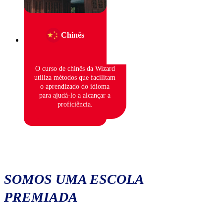
Chinês
O curso de chinês da Wizard
utiliza métodos que facilitam
o aprendizado do idioma
para ajudá-lo a alcançar a
proficiência.
SOMOS UMA ESCOLA
PREMIADA