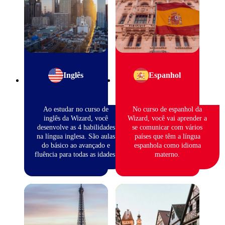
Inglês
Espanhol
Ao estudar no curso de
No curso de espanhol da
inglês da Wizard, você
Wizard, você vai aprender a
desenvolve as 4 habilidades
se comunicar com vários
na língua inglesa. São aulas
países que têm a língua
do básico ao avançado e
espanhola como idioma
fluência para todas as idades.
materno.