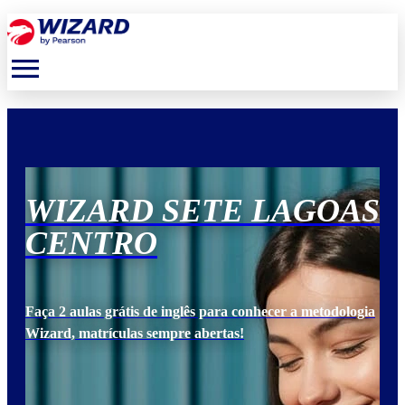
menu
AS
WIZARD SETE LAGOAS
W
CENTRO
C
ogia
Faça 2 aulas grátis de inglês para conhecer a metodologia
Faça
Wizard, matrículas sempre abertas!
Wiz