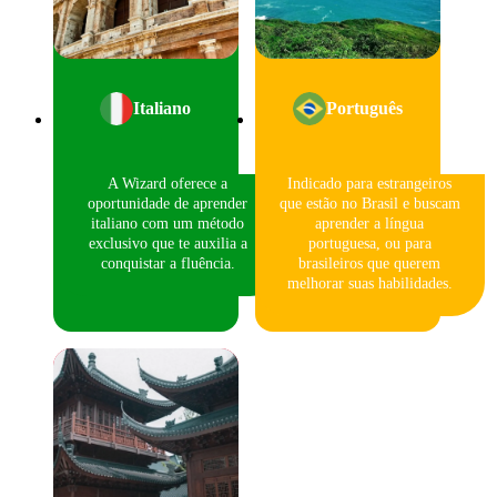
Italiano
Português
A Wizard oferece a
Indicado para estrangeiros
oportunidade de aprender
que estão no Brasil e buscam
italiano com um método
aprender a língua
exclusivo que te auxilia a
portuguesa, ou para
conquistar a fluência.
brasileiros que querem
melhorar suas habilidades.