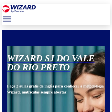
menu
WIZARD SJ DO VALE
W
DO RIO PRETO
D
ogia
Faça 2 aulas grátis de inglês para conhecer a metodologia
Faça
Wizard, matrículas sempre abertas!
Wiz