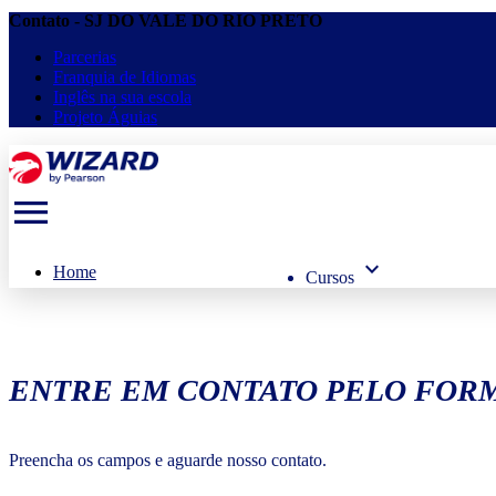
Contato - SJ DO VALE DO RIO PRETO
Parcerias
Franquia de Idiomas
Inglês na sua escola
Projeto Águias
menu
keyboard_arrow_down
Home
Cursos
ENTRE EM CONTATO PELO FORM
Preencha os campos e aguarde nosso contato.