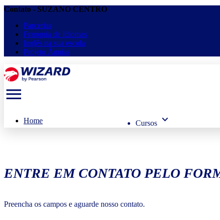
Contato - SUZANO CENTRO
Parcerias
Franquia de Idiomas
Inglês na sua escola
Projeto Águias
menu
keyboard_arrow_down
Home
Cursos
ENTRE EM CONTATO PELO FORM
Preencha os campos e aguarde nosso contato.