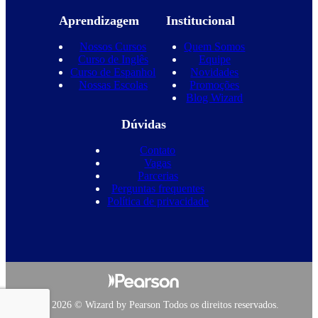
Aprendizagem
Institucional
Nossos Cursos
Quem Somos
Curso de Inglês
Equipe
Curso de Espanhol
Novidades
Nossas Escolas
Promoções
Blog Wizard
Dúvidas
Contato
Vagas
Parcerias
Perguntas frequentes
Política de privacidade
Copyright 2026 © Wizard by Pearson Todos os direitos reservados.