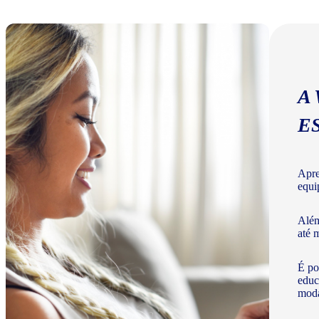
A
E
Apre
equi
Além
até 
É po
educ
moda