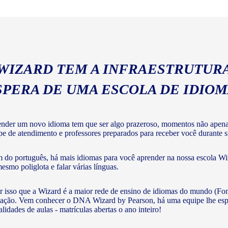
geral com a gramática e voc
 WIZARD TEM A INFRAESTRUTURA
SPERA DE UMA ESCOLA DE IDIO
nder um novo idioma tem que ser algo prazeroso, momentos não apenas 
pe de atendimento e professores preparados para receber você durante su
 do português, há mais idiomas para você aprender na nossa escola Wiz
mesmo poliglota e falar várias línguas.
r isso que a Wizard é a maior rede de ensino de idiomas do mundo (Fon
ação. Vem conhecer o DNA Wizard by Pearson, há uma equipe lhe esperan
lidades de aulas - matrículas abertas o ano inteiro!