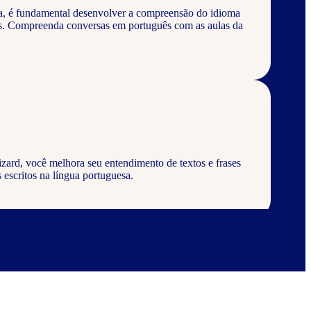
a, é fundamental desenvolver a compreensão do idioma
os. Compreenda conversas em português com as aulas da
zard, você melhora seu entendimento de textos e frases
 escritos na língua portuguesa.
zard, aprenda a escrever palavras, frases e textos em