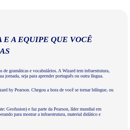
abulários corretos da língua portuguesa.
 E A EQUIPE QUE VOCÊ
MAS
de gramáticas e vocabulários. A Wizard tem infraestrutura,
a jornada, seja para aprender português ou outra língua.
ard by Pearson. Chegou a hora de você se tornar bilíngue, ou
te: Geofusion) e faz parte da Pearson, líder mundial em
do para mostrar a infraestrutura, material didático e