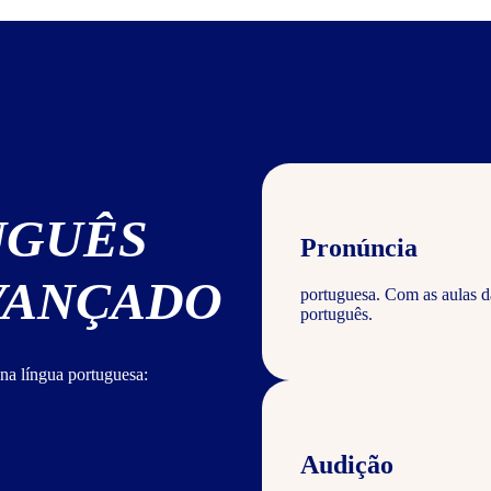
UGUÊS
Pronúncia
AVANÇADO
portuguesa. Com as aulas d
português.
na língua portuguesa:
Audição