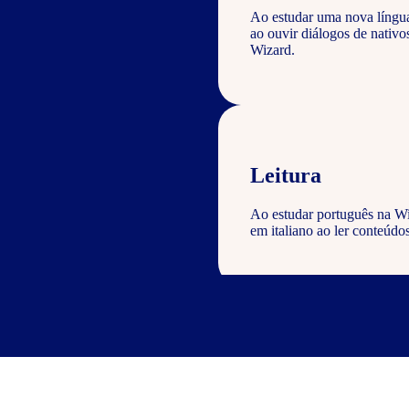
Ao estudar uma nova língu
ao ouvir diálogos de nativ
Wizard.
Leitura
Ao estudar português na Wi
em italiano ao ler conteúdos
Escrita
Com o curso de português Wi