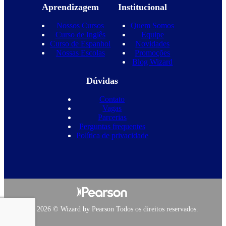
Aprendizagem
Institucional
Nossos Cursos
Quem Somos
Curso de Inglês
Equipe
Curso de Espanhol
Novidades
Nossas Escolas
Promoções
Blog Wizard
Dúvidas
Contato
Vagas
Parcerias
Perguntas frequentes
Política de privacidade
Copyright 2026 © Wizard by Pearson Todos os direitos reservados.