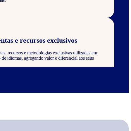
as.
ntas e recursos exclusivos
tas, recursos e metodologias exclusivas utilizadas em
de idiomas, agregando valor e diferencial aos seus
 certificação
 ser reconhecido e certificado pela Wizard, agregando
onstrando compromisso com a qualidade e excelência