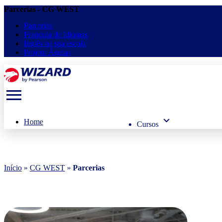
Parcerias - CG WEST
Parcerias
Franquia de Idiomas
Inglês na sua escola
Projeto Águias
menu
keyboard_arrow_down
Home
Cursos
Início
»
CG WEST
»
Parcerias