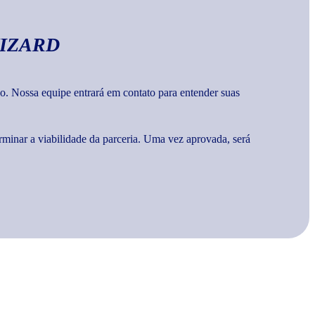
IZARD
o. Nossa equipe entrará em contato para entender suas
rminar a viabilidade da parceria. Uma vez aprovada, será