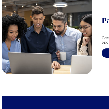
P
Conf
pelo