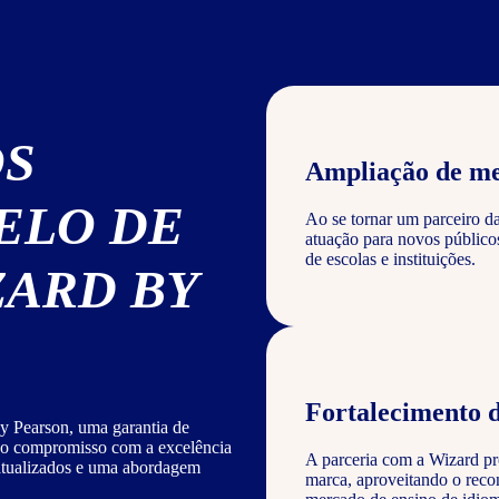
OS
Ampliação de m
ELO DE
Ao se tornar um parceiro d
atuação para novos público
de escolas e instituições.
ZARD BY
Fortalecimento 
y Pearson, uma garantia de
sso compromisso com a excelência
A parceria com a Wizard pro
 atualizados e uma abordagem
marca, aproveitando o reco