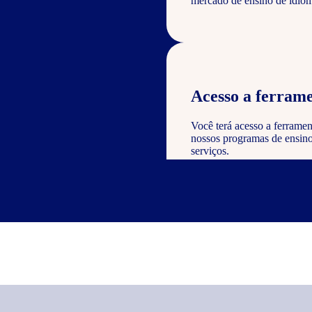
mercado de ensino de idiom
Acesso a ferrame
Você terá acesso a ferramen
nossos programas de ensino 
serviços.
Reconhecimento e
Como parceiro, você poderá
valor à sua empresa e dem
nos serviços oferecidos.