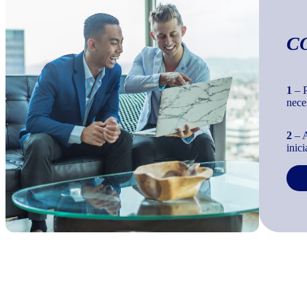
C
1
– P
nece
2
– A
inic