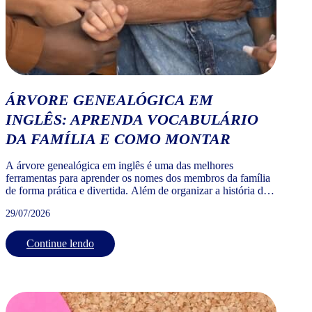
ÁRVORE GENEALÓGICA EM
INGLÊS: APRENDA VOCABULÁRIO
DA FAMÍLIA E COMO MONTAR
A árvore genealógica em inglês é uma das melhores
ferramentas para aprender os nomes dos membros da família
de forma prática e divertida. Além de organizar a história da
sua família, ela ajuda a fixar vocabulário essencial para
29/07/2026
conversas cotidianas, viagens, intercâmbios e até bate-papos
informais. Na Wizard, usamos a árvore genealógica da
família […]
Continue lendo