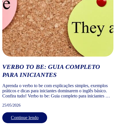
VERBO TO BE: GUIA COMPLETO
PARA INICIANTES
Aprenda o verbo to be com explicações simples, exemplos
práticos e dicas para iniciantes dominarem o inglês básico.
Confira tudo! Verbo to be: Guia completo para iniciantes O
verbo to be é o verbo mais importante e mais usado da língua
25/05/2026
inglesa. Quem está começando a estudar inglês precisa
dominar o verbo to be logo […]
Continue lendo