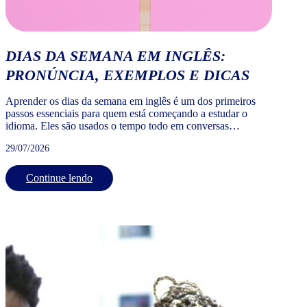
DIAS DA SEMANA EM INGLÊS:
PRONÚNCIA, EXEMPLOS E DICAS
Aprender os dias da semana em inglês é um dos primeiros
passos essenciais para quem está começando a estudar o
idioma. Eles são usados o tempo todo em conversas
cotidianas, agendas, compromissos de trabalho, viagens e até
29/07/2026
em mensagens simples. Dominar os dias da semana em
inglês com tradução, pronúncia e uso correto vai te […]
Continue lendo