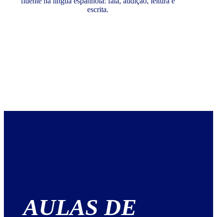
fluente na língua espanhola: fala, audição, leitura e
escrita.
AULAS DE