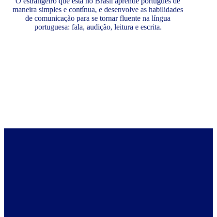
O estrangeiro que está no Brasil aprende português de
maneira simples e contínua, e desenvolve as habilidades
de comunicação para se tornar fluente na língua
portuguesa: fala, audição, leitura e escrita.