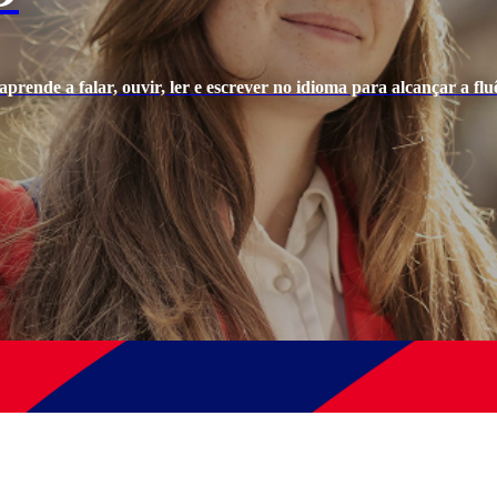
prende a falar, ouvir, ler e escrever no idioma para alcançar a fluê