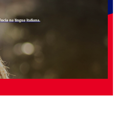
ncia na língua italiana.
Ao e
Quer