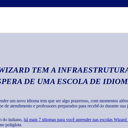
Escrita
Com o curso de italia
textos em geral com 
 WIZARD TEM A INFRAESTRUTURA
SPERA DE UMA ESCOLA DE IDIO
nder um novo idioma tem que ser algo prazeroso, com momentos além de
pe de atendimento e professores preparados para recebê-lo durante sua jo
 do italiano,
há mais 7 idiomas para você aprender nas escolas Wizard
o poliglota.