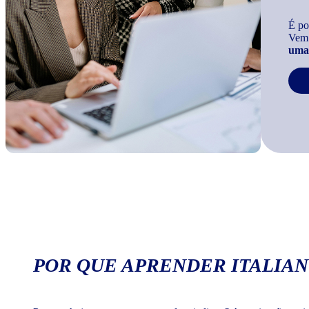
É po
Vem
uma 
POR QUE APRENDER ITALIAN