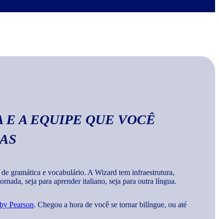
no Wizard, você aprende a escrever palavras, frases e
a
gramática e vocabulários corretos da língua
.
 E A EQUIPE QUE VOCÊ
MAS
 gramática e vocabulário. A Wizard tem infraestrutura,
rnada, seja para aprender italiano, seja para outra língua.
 by Pearson
. Chegou a hora de você se tornar bilíngue, ou até