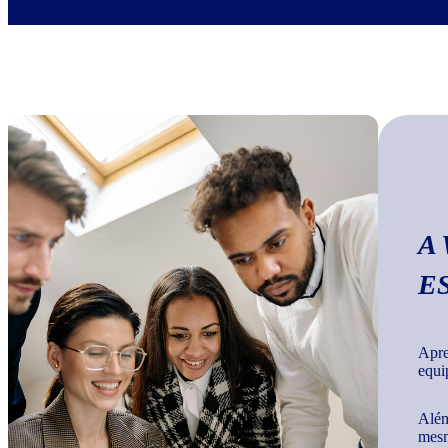
A
E
Apre
equi
Além
mesm