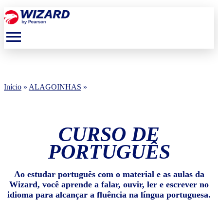
menu
Início
»
ALAGOINHAS
»
CURSO DE
PORTUGUÊS
Ao estudar português com o material e as aulas da
Wizard, você aprende a falar, ouvir, ler e escrever no
idioma para alcançar a fluência na língua portuguesa.