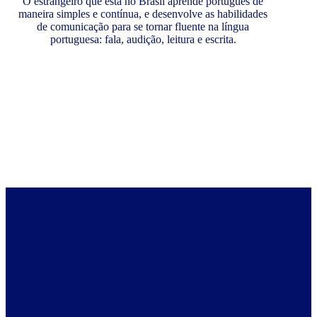
O estrangeiro que está no Brasil aprende português de
maneira simples e contínua, e desenvolve as habilidades
de comunicação para se tornar fluente na língua
portuguesa: fala, audição, leitura e escrita.